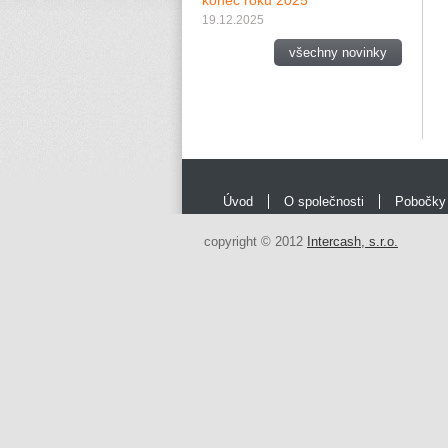
konec roku 2025
19.12.2025
všechny novinky
Úvod
O společnosti
Pobočky
copyright © 2012
Intercash, s.r.o.