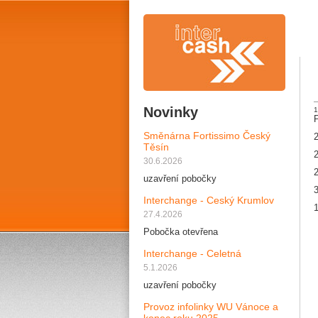
Novinky
1
Směnárna Fortissimo Český
2
Těsín
2
30.6.2026
2
uzavření pobočky
3
Interchange - Ceský Krumlov
1
27.4.2026
Pobočka otevřena
Interchange - Celetná
5.1.2026
uzavření pobočky
Provoz infolinky WU Vánoce a