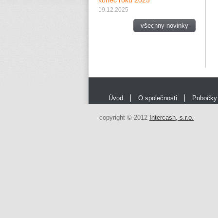
konec roku 2025
19.12.2025
všechny novinky
Úvod
O společnosti
Pobočky
copyright © 2012
Intercash, s.r.o.