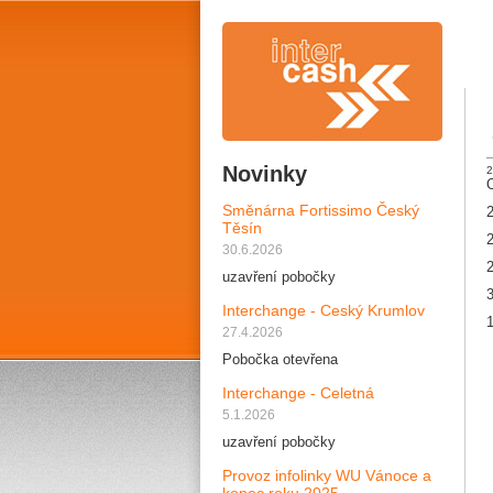
Novinky
2
Směnárna Fortissimo Český
2
Těsín
2
30.6.2026
2
uzavření pobočky
3
Interchange - Ceský Krumlov
1
27.4.2026
Pobočka otevřena
Interchange - Celetná
5.1.2026
uzavření pobočky
Provoz infolinky WU Vánoce a