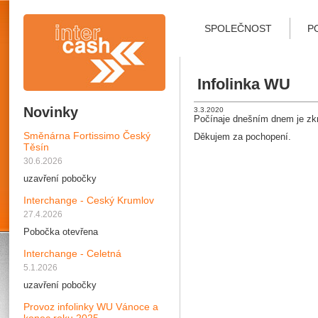
SPOLEČNOST
P
Infolinka WU
Novinky
3.3.2020
Počínaje dnešním dnem je zkr
Směnárna Fortissimo Český
Děkujem za pochopení.
Těsín
30.6.2026
uzavření pobočky
Interchange - Ceský Krumlov
27.4.2026
Pobočka otevřena
Interchange - Celetná
5.1.2026
uzavření pobočky
Provoz infolinky WU Vánoce a